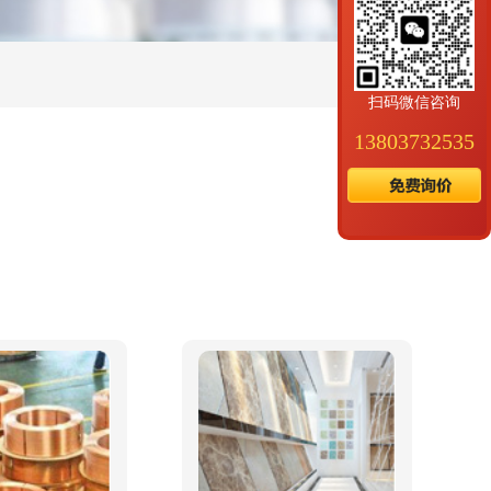
扫码微信咨询
13803732535