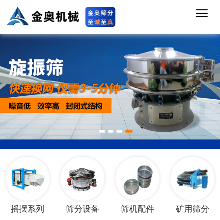
1
2
3
4
摇摆系列
筛分设备
筛机配件
矿用筛分