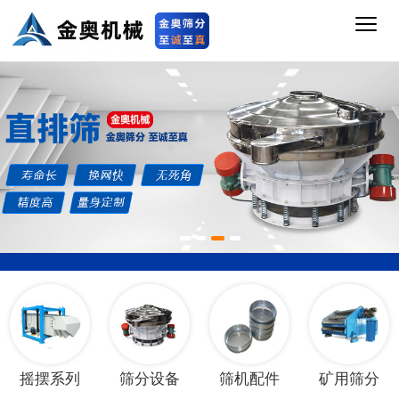
1
2
3
4
摇摆系列
筛分设备
筛机配件
矿用筛分